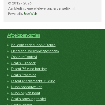
© 2012 - 2026
Aanbieding_energieleveranciervergelijk_nl
Powered by
JouwWeb
Afgelopen acties
Bol.com cadeaubon 60 euro
Electrabel welkomstgeschenk
Oxxio InControl
Gratis E-reader
Essent 75 euro korting
Gratis Staatslot
Essent Mediamarkt 75 euro
Nuon cadeauweken
Nuon blijven loont
Gratis samsung tablet
Gratis laptop