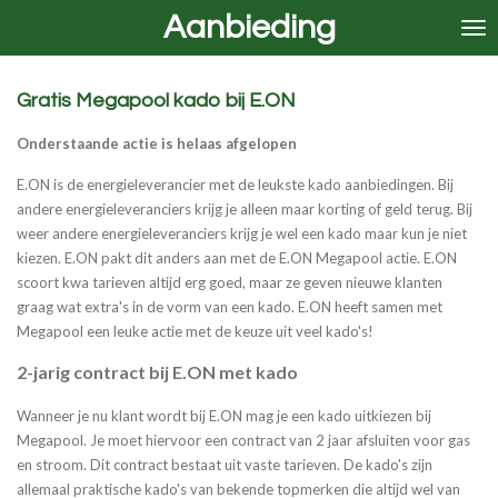
Aanbieding
Ga
direct
naar
de
Gratis Megapool kado bij E.ON
hoofdinhoud
Onderstaande actie is helaas afgelopen
E.ON is de energieleverancier met de leukste kado aanbiedingen. Bij
andere energieleveranciers krijg je alleen maar korting of geld terug. Bij
weer andere energieleveranciers krijg je wel een kado maar kun je niet
kiezen. E.ON pakt dit anders aan met de E.ON Megapool actie. E.ON
scoort kwa tarieven altijd erg goed, maar ze geven nieuwe klanten
graag wat extra's in de vorm van een kado. E.ON heeft samen met
Megapool een leuke actie met de keuze uit veel kado's!
2-jarig contract bij E.ON met kado
Wanneer je nu klant wordt bij E.ON mag je een kado uitkiezen bij
Megapool. Je moet hiervoor een contract van 2 jaar afsluiten voor gas
en stroom. Dit contract bestaat uit vaste tarieven. De kado's zijn
allemaal praktische kado's van bekende topmerken die altijd wel van