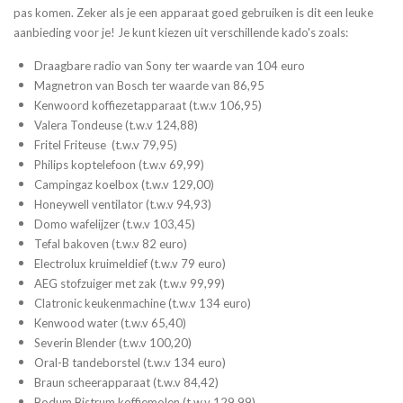
pas komen. Zeker als je een apparaat goed gebruiken is dit een leuke
aanbieding voor je! Je kunt kiezen uit verschillende kado's zoals:
Draagbare radio van Sony ter waarde van 104 euro
Magnetron van Bosch ter waarde van 86,95
Kenwoord koffiezetapparaat (t.w.v 106,95)
Valera Tondeuse (t.w.v 124,88)
Fritel Friteuse (t.w.v 79,95)
Philips koptelefoon (t.w.v 69,99)
Campingaz koelbox (t.w.v 129,00)
Honeywell ventilator (t.w.v 94,93)
Domo wafelijzer (t.w.v 103,45)
Tefal bakoven (t.w.v 82 euro)
Electrolux kruimeldief (t.w.v 79 euro)
AEG stofzuiger met zak (t.w.v 99,99)
Clatronic keukenmachine (t.w.v 134 euro)
Kenwood water (t.w.v 65,40)
Severin Blender (t.w.v 100,20)
Oral-B tandeborstel (t.w.v 134 euro)
Braun scheerapparaat (t.w.v 84,42)
Bodum Bistrum koffiemolen (t.w.v 129,99)